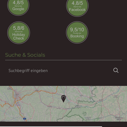
Suche & Socials
Suchbegriff
Suc
eingeben