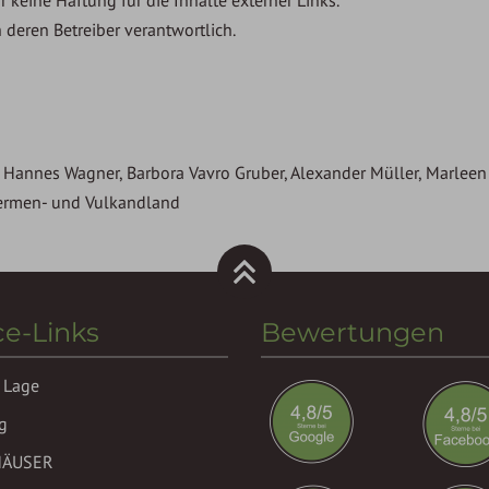
h deren Betreiber verantwortlich.
 Hannes Wagner, Barbora Vavro Gruber, Alexander Müller, Marleen L
ermen- und Vulkandland
ce-Links
Bewertungen
 Lage
g
HÄUSER