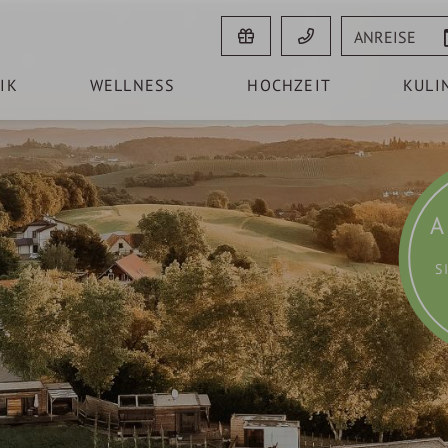
Anreise
IK
WELLNESS
HOCHZEIT
KULI
A
S