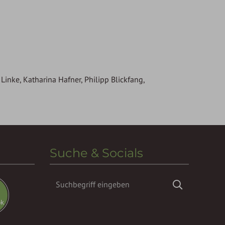
inke, Katharina Hafner, Philipp Blickfang,
Suche & Socials
Suchbegriff
Suchen
eingeben