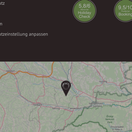
utz
m
tzeinstellung anpassen