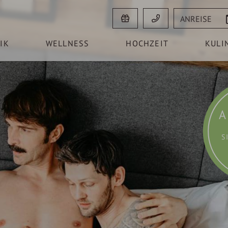
Anreise
IK
WELLNESS
HOCHZEIT
KULI
A
S