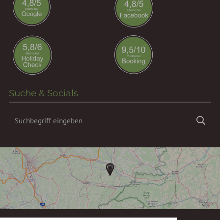
Suche & Socials
Suchbegriff
Suc
eingeben