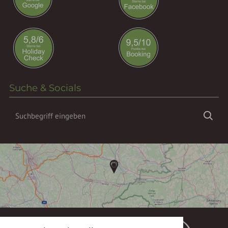
Suche & Socials
Suchbegriff
Suc
eingeben