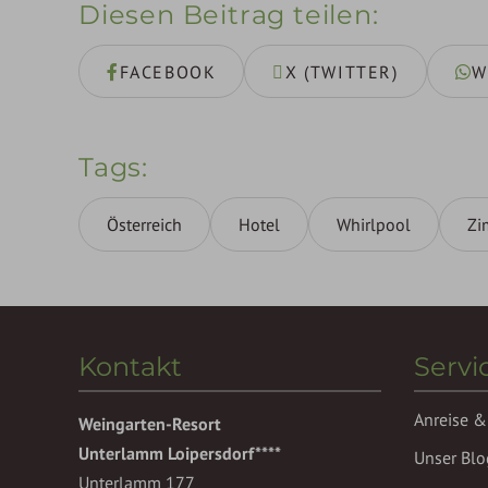
Diesen Beitrag teilen
FACEBOOK
X (TWITTER)
W
Tags
Österreich
Hotel
Whirlpool
Zi
Kontakt
Servi
Anreise &
Weingarten-Resort
Unterlamm Loipersdorf****
Unser Blo
Unterlamm 177