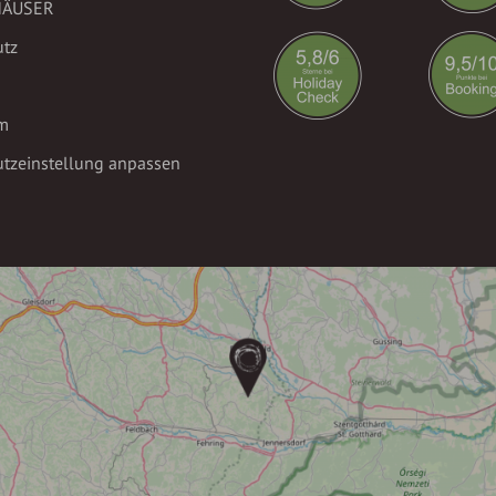
HÄUSER
utz
m
tzeinstellung anpassen