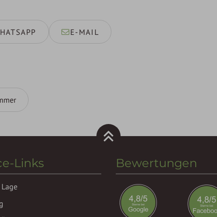
HATSAPP
E-MAIL
mmer
ce-Links
Bewertungen
 Lage
g