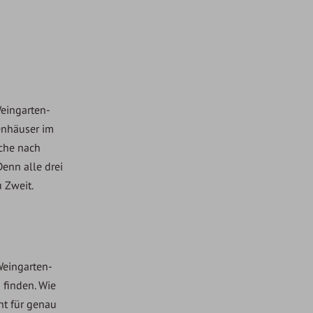
Weingarten-
ienhäuser im
uche nach
enn alle drei
 Zweit.
Weingarten-
 finden. Wie
nt für genau