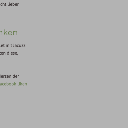
cht lieber
enken
et mit Jacuzzi
ten diese,
Herzen der
Facebook liken