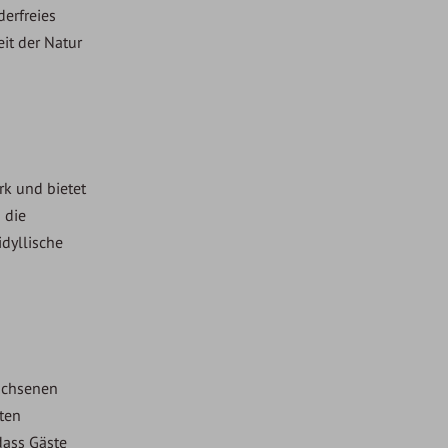
derfreies
it der Natur
rk und bietet
 die
idyllische
wachsenen
ten
dass Gäste