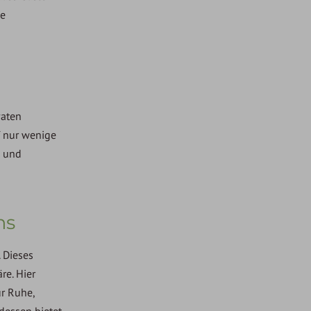
ie
vaten
f nur wenige
n und
hs
 Dieses
re. Hier
ur Ruhe,
ndessen bietet