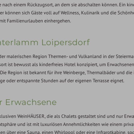
le nach einem Rückzugsort, an dem sie abschalten können. Ein kin
ier können sich Gäste voll auf Wellness, Kulinarik und die Schönhe
 mit Familienurlauben einhergehen.
nterlamm Loipersdorf
 der malerischen Region Thermen- und Vulkanland in der Steierma
ort ist bewusst als kinderfreies Hotel konzipiert, um Erwachsenen
 Die Region ist bekannt für ihre Weinberge, Thermalbäder und die 
nge oder entspannte Stunden auf der eigenen Terrasse eignet.
r Erwachsene
xklusiven WeinHÄUSER, die als Chalets gestaltet sind und nur Er
atsphäre und ist mit luxuriösen Annehmlichkeiten wie einem priva
gen über eine Sauna, einen Whirlpool oder eine Infrarotkabine, so