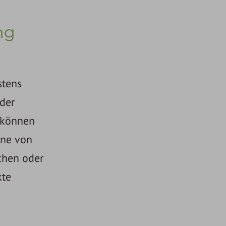
ng
stens
der
r können
hne von
chen oder
kte