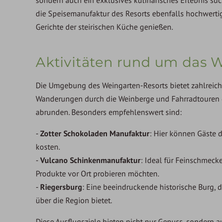
die Speisemanufaktur des Resorts ebenfalls hochwerti
Gerichte der steirischen Küche genießen.
Aktivitäten rund um das 
Die Umgebung des Weingarten-Resorts bietet zahlreiche
Wanderungen durch die Weinberge und Fahrradtouren gi
abrunden. Besonders empfehlenswert sind:
-
Zotter Schokoladen Manufaktur
: Hier können Gäste 
kosten.
-
Vulcano Schinkenmanufaktur
: Ideal für Feinschmeck
Produkte vor Ort probieren möchten.
-
Riegersburg
: Eine beeindruckende historische Burg, 
über die Region bietet.
Diese Ausflugsziele bieten nicht nur Genuss, sondern au