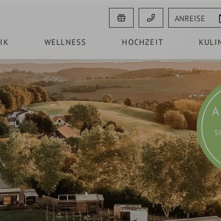
Anreise
IK
WELLNESS
HOCHZEIT
KULI
A
S