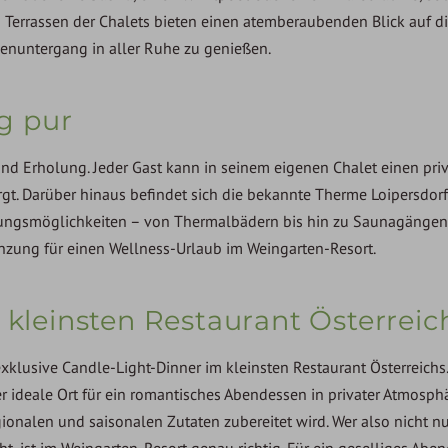
Terrassen der Chalets bieten einen atemberaubenden Blick auf d
nuntergang in aller Ruhe zu genießen.
g pur
nd Erholung. Jeder Gast kann in seinem eigenen Chalet einen pri
gt. Darüber hinaus befindet sich die bekannte Therme Loipersdor
nnungsmöglichkeiten – von Thermalbädern bis hin zu Saunagänge
nzung für einen Wellness-Urlaub im Weingarten-Resort.
 kleinsten Restaurant Österreic
exklusive Candle-Light-Dinner im kleinsten Restaurant Österreichs.
er ideale Ort für ein romantisches Abendessen in privater Atmosphä
onalen und saisonalen Zutaten zubereitet wird. Wer also nicht n
t, ist im Weingarten-Resort genau richtig. Für ein geselliges Abe