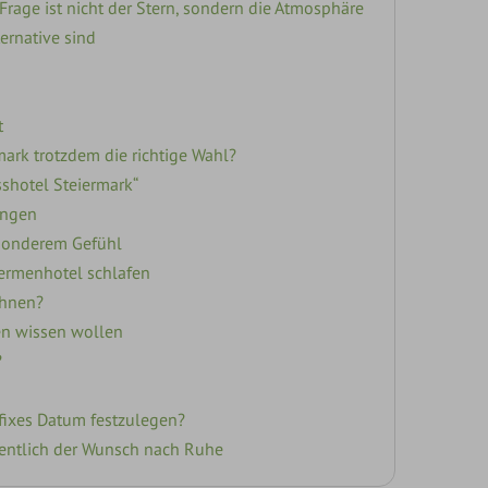
Frage ist nicht der Stern, sondern die Atmosphäre
ernative sind
t
mark trotzdem die richtige Wahl?
sshotel Steiermark“
engen
esonderem Gefühl
hermenhotel schlafen
Ihnen?
en wissen wollen
?
fixes Datum festzulegen?
eigentlich der Wunsch nach Ruhe