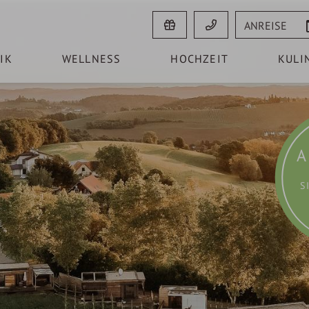
Anreise
IK
WELLNESS
HOCHZEIT
KULI
A
S