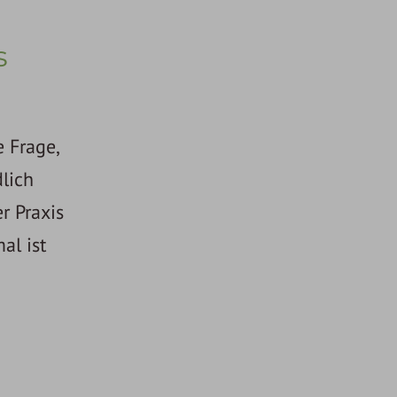
s
e Frage,
dlich
r Praxis
al ist