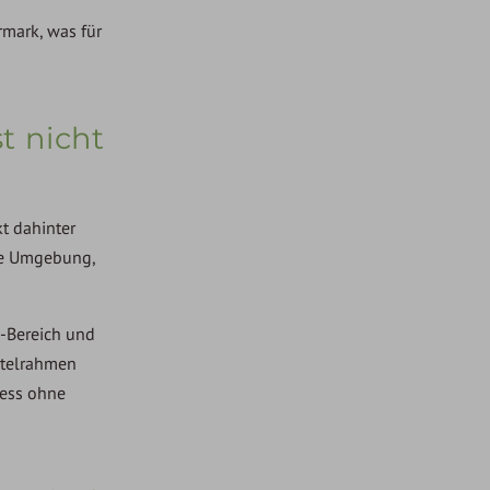
rmark, was für
t nicht
t dahinter
nte Umgebung,
a-Bereich und
otelrahmen
ness ohne