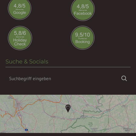
Suche & Socials
Suchbegriff
Suc
eingeben