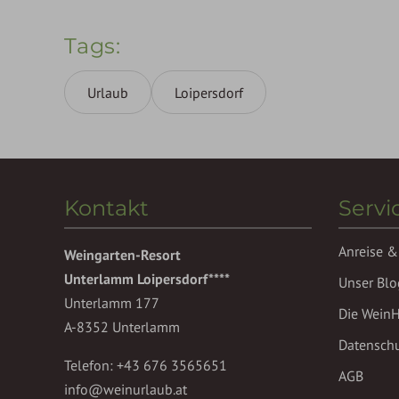
Tags
Urlaub
Loipersdorf
Kontakt
Servi
Anreise &
Weingarten-Resort
Unterlamm Loipersdorf****
Unser Blo
Unterlamm 177
Die Wein
A-8352 Unterlamm
Datensch
Telefon:
+43 676 3565651
AGB
info@weinurlaub.at