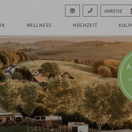
Anreise
IK
WELLNESS
HOCHZEIT
KULI
A
S