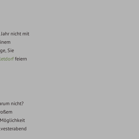
 Jahr nicht mit
einem
ge, Sie
letdorf
feiern
Warum nicht?
großem
 Möglichkeit
ilvesterabend