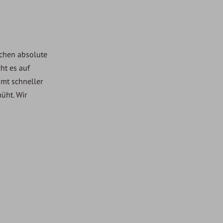
echen absolute
ht es auf
mmt schneller
üht. Wir