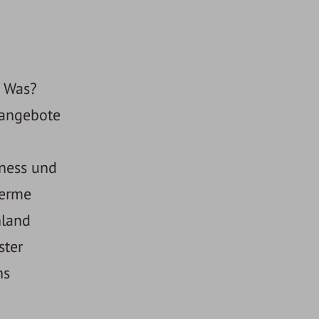
. Was?
langebote
lness und
herme
nland
ster
ns