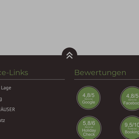
ce-Links
Bewertungen
 Lage
g
HÄUSER
utz