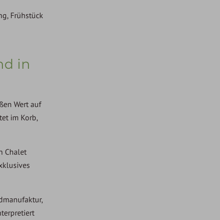
ng, Frühstück
nd in
ßen Wert auf
tet im Korb,
n Chalet
xklusives
ndmanufaktur,
terpretiert