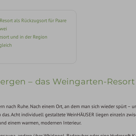
esort als Rückzugsort für Paare
zwei
esort und in der Region
ugleich
ergen – das Weingarten-Resort 
dern nach Ruhe. Nach einem Ort, an dem man sich wieder spürt – 
u das. Acht individuell gestaltete WeinHÄUSER liegen einzeln zwi
k und einem warmen, modernen Interieur.
sauna, andere über Whirlpool, Badezuber oder eine Hydrosoft-Ka