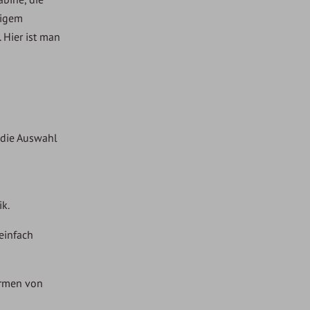
gigem
 Hier ist man
t die Auswahl
ik.
 einfach
ormen von