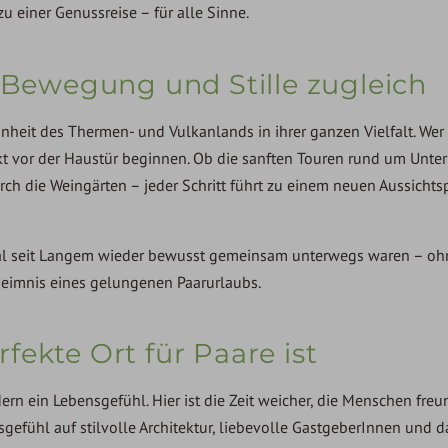
u einer Genussreise – für alle Sinne.
– Bewegung und Stille zugleich
nheit des Thermen- und Vulkanlands in ihrer ganzen Vielfalt. Wer
irekt vor der Haustür beginnen. Ob die sanften Touren rund um Unte
h die Weingärten – jeder Schritt führt zu einem neuen Aussichts
n Mal seit Langem wieder bewusst gemeinsam unterwegs waren – oh
eheimnis eines gelungenen Paarurlaubs.
fekte Ort für Paare ist
ern ein Lebensgefühl. Hier ist die Zeit weicher, die Menschen freu
nsgefühl auf stilvolle Architektur, liebevolle GastgeberInnen und d