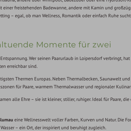
it einer freistehenden Badewanne, andere mit Kamin und großzü
etting – egal, ob man Wellness, Romantik oder einfach Ruhe sucht.
hltuende Momente für zwei
r Entspannung. Wer seinen Paarurlaub in Loipersdorf verbringt, ha
en erreichbar sind.
fältigsten Thermen Europas. Neben Thermalbecken, Saunawelt und
gszonen für Paare, warmem Thermalwasser und regionaler Kulinar
n alle Ehre – sie ist kleiner, stiller, ruhiger. Ideal für Paare, die
Blumau
eine Wellnesswelt voller Farben, Kurven und Natur. Die F
Wasser – ein Ort, der inspiriert und beruhigt zugleich.