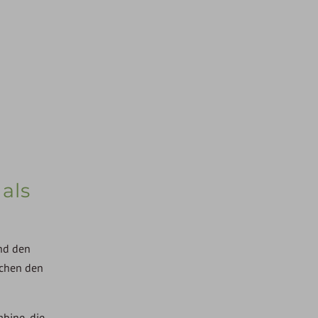
als
und den
schen den
bine, die