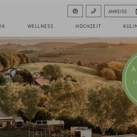
Anreise
IK
WELLNESS
HOCHZEIT
KULI
A
S