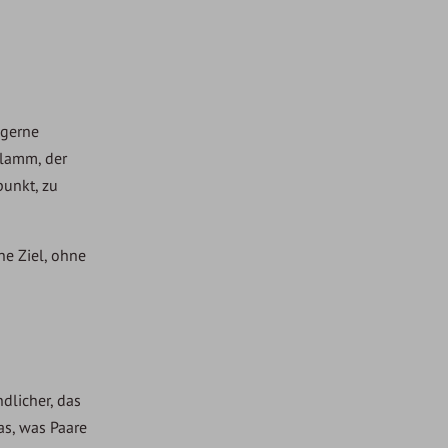
 gerne
rlamm, der
punkt, zu
ne Ziel, ohne
ndlicher, das
as, was Paare