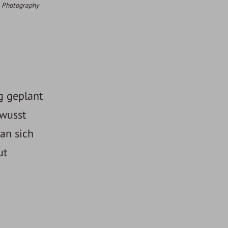
r Photography
g geplant
ewusst
an sich
ut