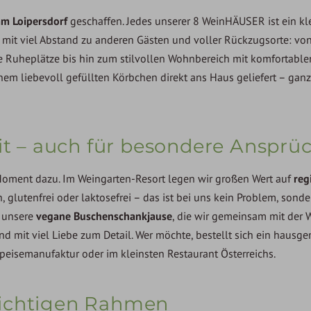
m Loipersdorf
geschaffen. Jedes unserer 8 WeinHÄUSER ist ein kle
mit viel Abstand zu anderen Gästen und voller Rückzugsorte: von
e Ruheplätze bis hin zum stilvollen Wohnbereich mit komfortable
inem liebevoll gefüllten Körbchen direkt ans Haus geliefert – gan
eit – auch für besondere Ansprü
 Moment dazu. Im Weingarten-Resort legen wir großen Wert auf
reg
 glutenfrei oder laktosefrei – das ist bei uns kein Problem, sonde
a unsere
vegane Buschenschankjause
, die wir gemeinsam mit der 
d mit viel Liebe zum Detail. Wer möchte, bestellt sich ein haus
peisemanufaktur oder im kleinsten Restaurant Österreichs.
richtigen Rahmen