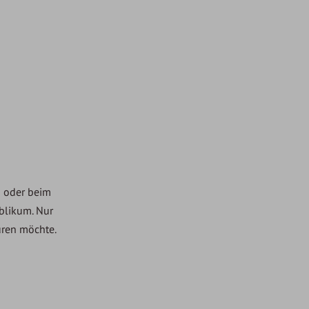
d oder beim
blikum. Nur
üren möchte.