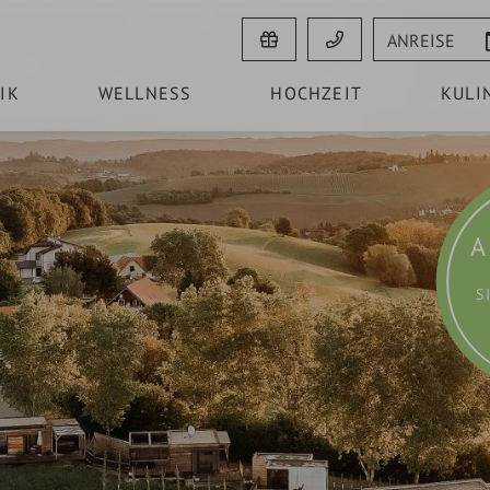
Anreise
IK
WELLNESS
HOCHZEIT
KULI
A
S