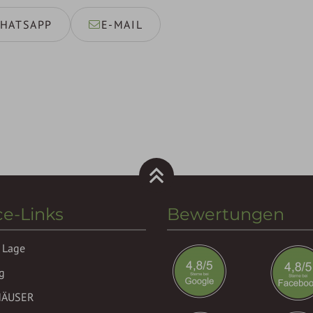
HATSAPP
E-MAIL
ce-Links
Bewertungen
 Lage
g
HÄUSER