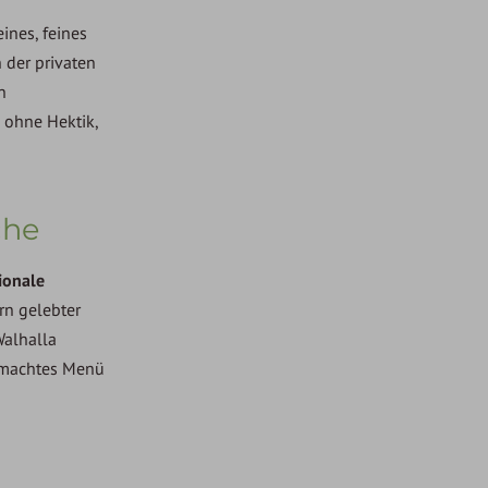
ines, feines
 der privaten
n
z ohne Hektik,
che
ionale
rn gelebter
Walhalla
gemachtes Menü