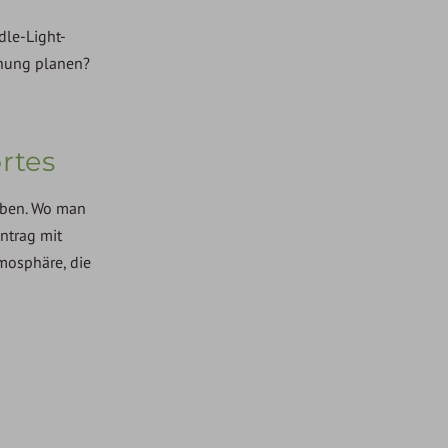
dle-Light-
chung planen?
rtes
haben. Wo man
antrag mit
mosphäre, die