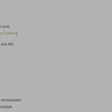
nü zum
s Thaller
.)
 aus der
e einzulassen
zurlaub: