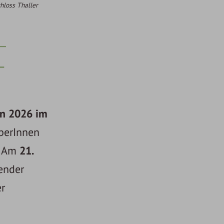
hloss Thaller
–
-
en 2026 im
aberInnen
. Am
21.
ender
er