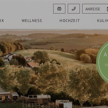
Anreise
IK
WELLNESS
HOCHZEIT
KULI
A
S