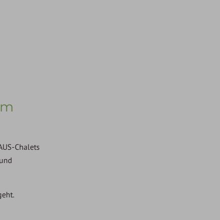
mm
AUS-Chalets
 und
eht.