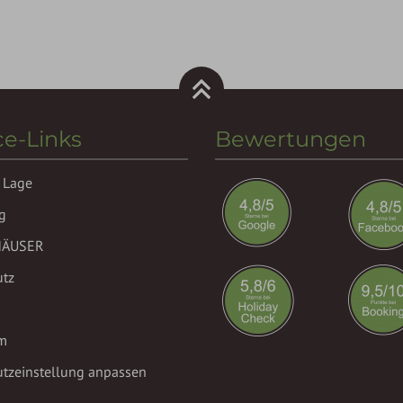
ce-Links
Bewertungen
 Lage
g
HÄUSER
utz
m
tzeinstellung anpassen