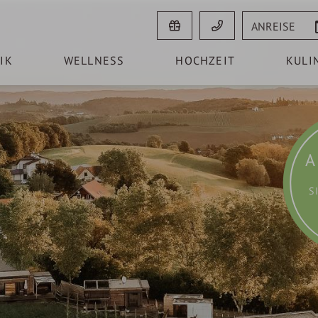
Anreise
IK
WELLNESS
HOCHZEIT
KULI
A
S