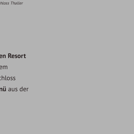
hloss Thaller
en Resort
nem
chloss
nü
aus der