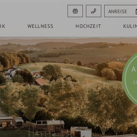
Anreise
IK
WELLNESS
HOCHZEIT
KULI
A
S