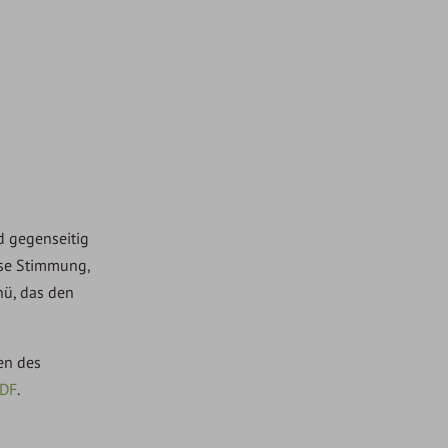
d gegenseitig
ese Stimmung,
nü, das den
en des
PDF
.