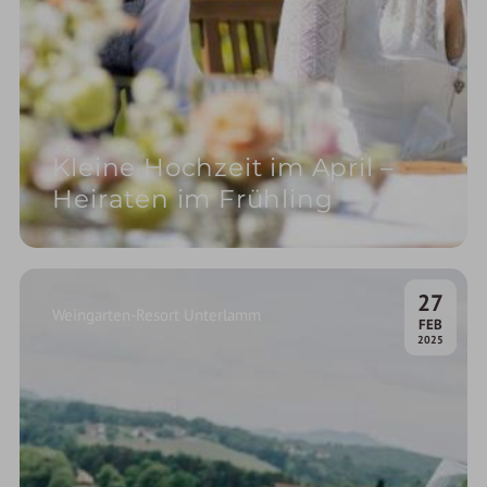
Kleine Hochzeit im April –
Heiraten im Frühling
27
Weingarten-Resort Unterlamm
.
FEB
2025