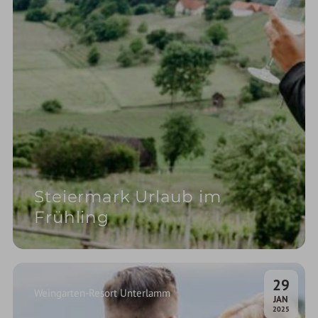
Steiermark Urlaub im
Frühling
29
Weingarten-Resort Unterlamm
.
JAN
2025