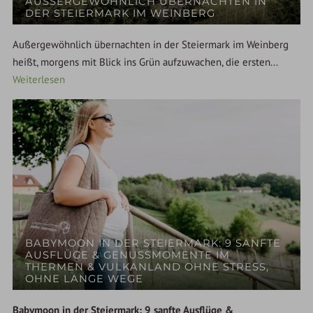
AUSSERGEWÖHNLICH ÜBERNACHTEN IN D
ER STEIERMARK IM WEINBERG
Außergewöhnlich übernachten in der Steiermark im Weinberg
heißt, morgens mit Blick ins Grün aufzuwachen, die ersten...
Weiterlesen
BABYMOON IN DER STEIERMARK: 9 SANFTE
AUSFLÜGE & GENUSSMOMENTE IM
THERMEN & VULKANLAND OHNE STRESS,
OHNE LANGE WEGE
Babymoon in der Steiermark: 9 sanfte Ausflüge &