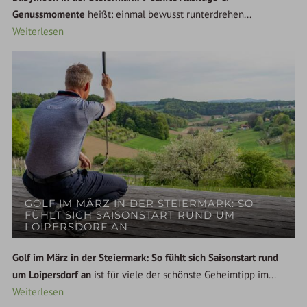
Genussmomente
heißt: einmal bewusst runterdrehen...
Weiterlesen
GOLF IM MÄRZ IN DER STEIERMARK: SO
FÜHLT SICH SAISONSTART RUND UM
LOIPERSDORF AN
Golf im März in der Steiermark: So fühlt sich Saisonstart rund
um Loipersdorf an
ist für viele der schönste Geheimtipp im...
Weiterlesen