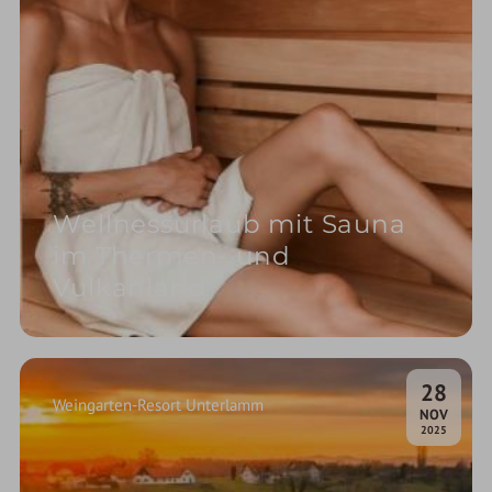
Wellnessurlaub mit Sauna
im Thermen- und
Vulkanland
28
Weingarten-Resort Unterlamm
.
NOV
2025