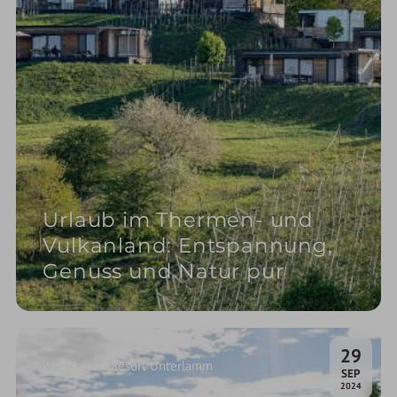
Urlaub im Thermen- und
Vulkanland: Entspannung,
Genuss und Natur pur
29
Weingarten-Resort Unterlamm
.
SEP
2024