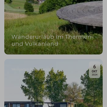
Wanderurlaub im Thermen-
und Vulkanland
6
Weingarten-Resort Unterlamm
.
OKT
2024