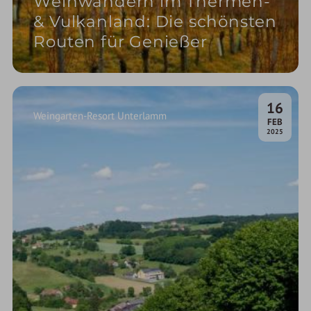
Weinwandern im Thermen-
& Vulkanland: Die schönsten
Routen für Genießer
16
Weingarten-Resort Unterlamm
.
FEB
2025