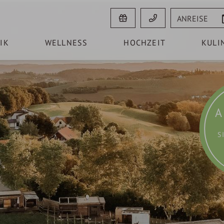
Anreise
IK
WELLNESS
HOCHZEIT
KULI
A
S