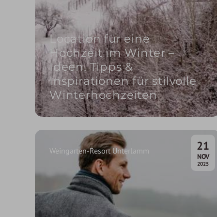
Location für eine
Hochzeit im Winter –
Ideen, Tipps &
Inspirationen für stilvolle
Winterhochzeiten
21
Weingarten-Resort Unterlamm
.
NOV
2025