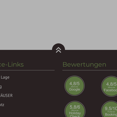
ce-Links
Bewertungen
 Lage
g
HÄUSER
utz