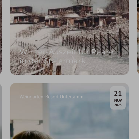
Winter-Auszeit für Paare
in der Steiermark
21
Weingarten-Resort Unterlamm
.
NOV
2025