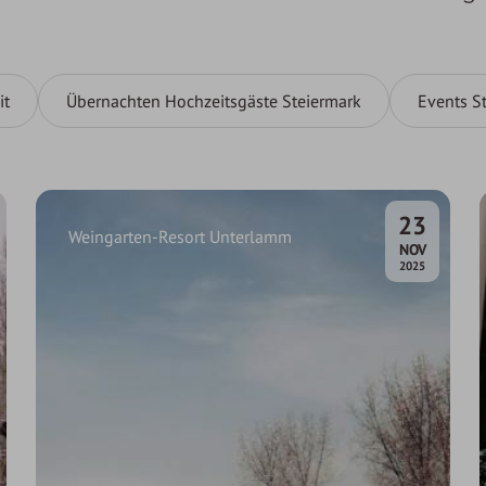
it
Übernachten Hochzeitsgäste Steiermark
Events S
23
Weingarten-Resort Unterlamm
.
NOV
2025