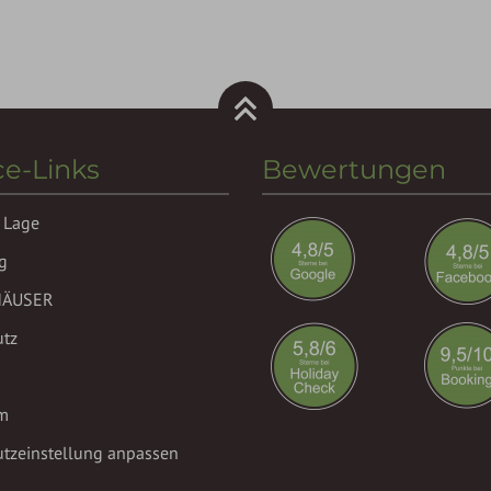
ce-Links
Bewertungen
 Lage
g
HÄUSER
utz
m
tzeinstellung anpassen