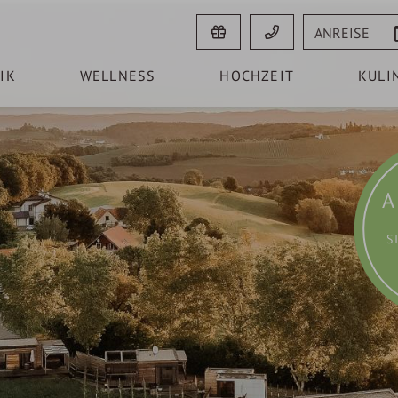
Anreise
IK
WELLNESS
HOCHZEIT
KULI
A
S