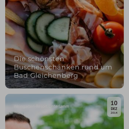
Die schönsten
Buschenschänken rund um
Bad Gleichenberg
10
Weingarten-Resort Unterlamm
.
DEZ
2014