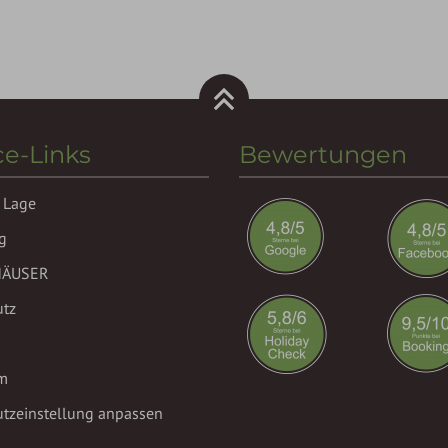
ce-Links
Bewertungen
 Lage
g
HÄUSER
utz
m
tzeinstellung anpassen