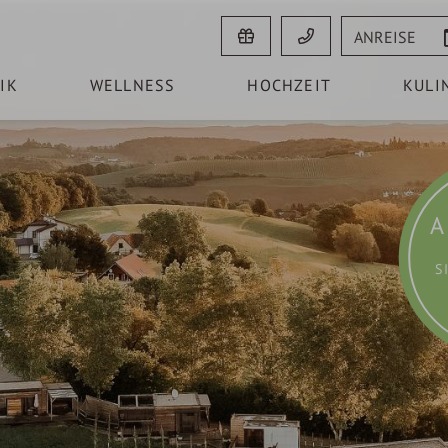
Anreise
IK
WELLNESS
HOCHZEIT
KULI
A
S