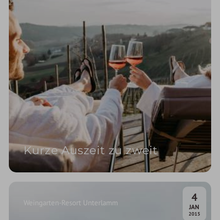
Kurze Auszeit zu zweit
4
Weingarten-Resort Unterlamm
.
JAN
2015