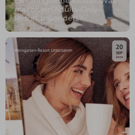
Erholung ohne Kinder: Was
macht ein Adults-Only-
Resort besonders?
20
Weingarten-Resort Unterlamm
.
SEP
2024