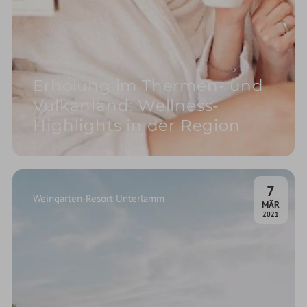
Erholung im Thermen- und
Vulkanland: Wellness-
Highlights in der Region
7
Weingarten-Resort Unterlamm
.
MÄR
2021