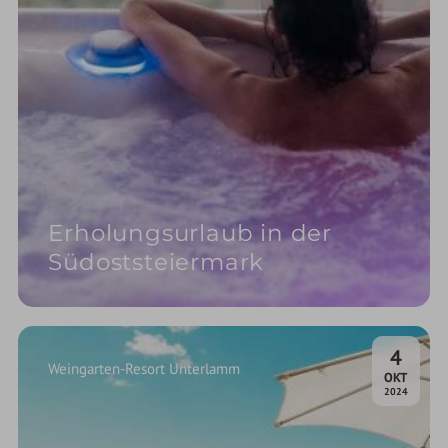
Erholungsurlaub in der
Südoststeiermark
4
Weingarten-Resort Unterlamm
.
OKT
2024