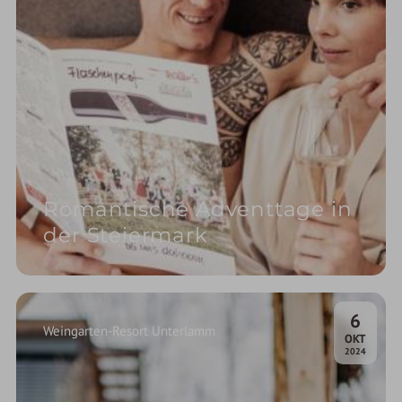
Romantische Adventtage in
der Steiermark
6
Weingarten-Resort Unterlamm
.
OKT
2024