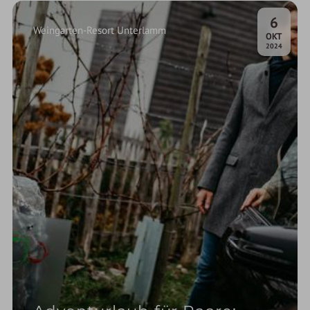
6
Weingarten-Resort Unterlamm
.
OKT
2024