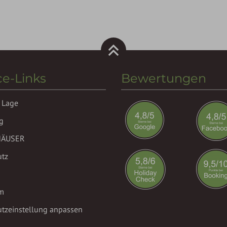
ce-Links
Bewertungen
 Lage
g
HÄUSER
utz
m
tzeinstellung anpassen