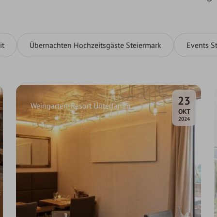
it
Übernachten Hochzeitsgäste Steiermark
Events S
23
Weingarten-Resort Unterlamm
.
OKT
2024