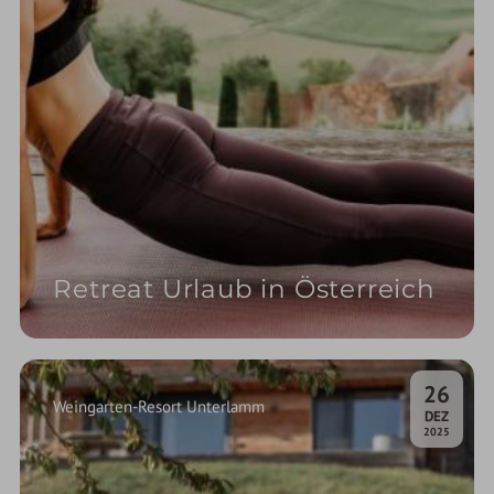
Retreat Urlaub in Österreich
26
Weingarten-Resort Unterlamm
.
DEZ
2025