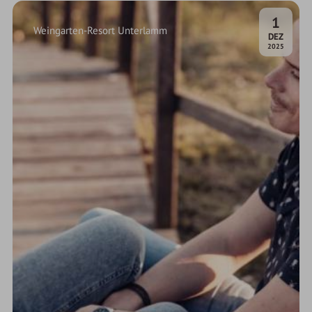
1
Weingarten-Resort Unterlamm
.
DEZ
2025