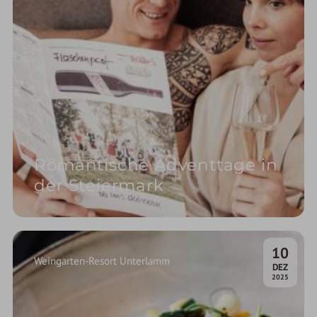
Romantische Adventtage in
der Steiermark
10
Weingarten-Resort Unterlamm
.
DEZ
2025