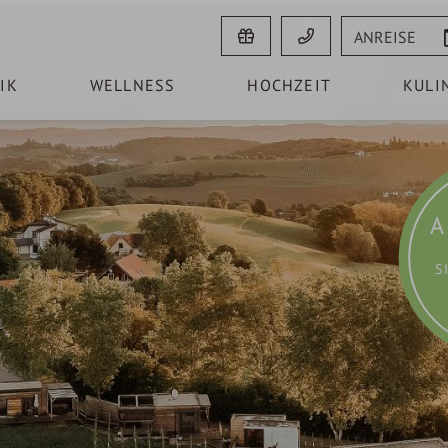
Anreise
IK
WELLNESS
HOCHZEIT
KULI
A
S