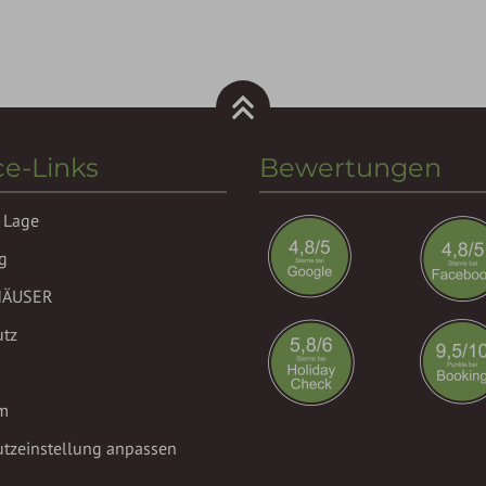
ce-Links
Bewertungen
 Lage
g
HÄUSER
utz
m
tzeinstellung anpassen