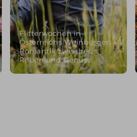
Flitterwochen in
Österreichs Weinbergen –
Romantik zwischen
Reben und Genuss