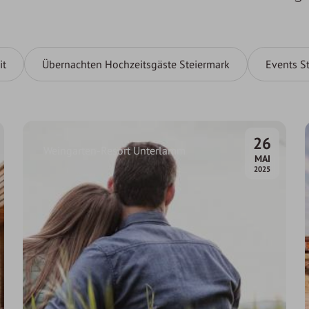
it
Übernachten Hochzeitsgäste Steiermark
Events S
26
Weingarten-Resort Unterlamm
.
MAI
2025