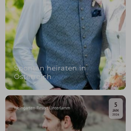
Spontan heiraten in
Österreich
5
Weingarten-Resort Unterlamm
.
JAN
2026