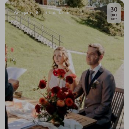
30
Weingarten-Resort Unterlamm
.
OKT
2025