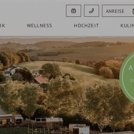
Anreise
IK
WELLNESS
HOCHZEIT
KULI
A
S