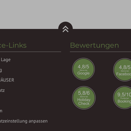
ce-Links
Bewertungen
 Lage
g
HÄUSER
utz
m
tzeinstellung anpassen