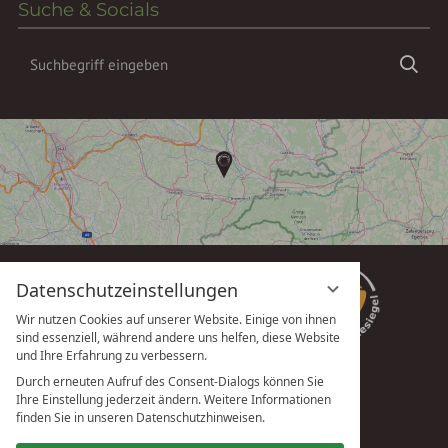
Suche & Socials
Suchbegriff
Suc
eingeben
Datenschutzeinstellungen
Wir nutzen Cookies auf unserer Website. Einige von ihnen
sind essenziell, während andere uns helfen, diese Website
und Ihre Erfahrung zu verbessern.
Durch erneuten Aufruf des Consent-Dialogs können Sie
Ihre Einstellung jederzeit ändern. Weitere Informationen
vioma GmbH
finden Sie in unseren Datenschutzhinweisen.