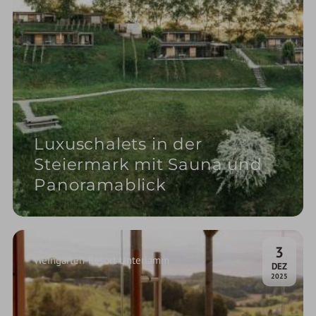
Luxuschalets in der
Steiermark mit Sauna und
Panoramablick
3
Weingarten-Resort Unterlamm
.
DEZ
2025