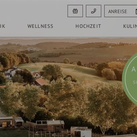
Anreise
IK
WELLNESS
HOCHZEIT
KULI
A
S