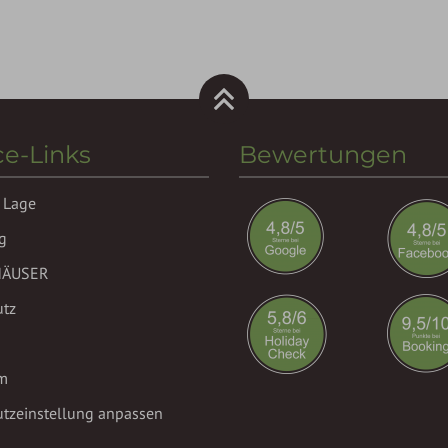
ce-Links
Bewertungen
 Lage
g
HÄUSER
utz
m
tzeinstellung anpassen