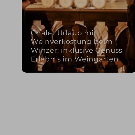
Chalet Urlaub mit
Weinverkostung beim
Winzer: inklusive Genuss
Erlebnis im Weingarten