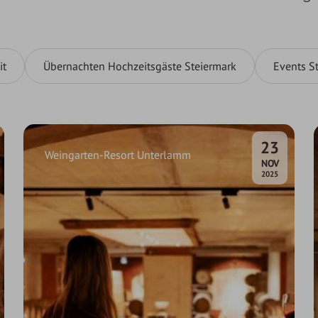
it
Übernachten Hochzeitsgäste Steiermark
Events S
23
Weingarten-Resort Unterlamm
.
NOV
2025