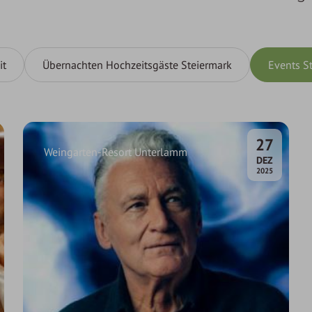
it
Übernachten Hochzeitsgäste Steiermark
Events S
27
Weingarten-Resort Unterlamm
.
DEZ
2025