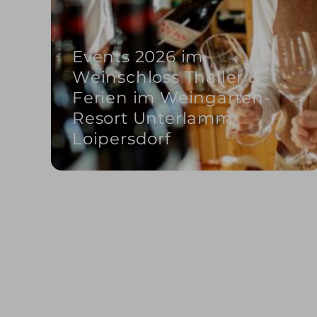
Events 2026 im
Weinschloss Thaller &
Ferien im Weingarten-
Resort Unterlamm
Loipersdorf