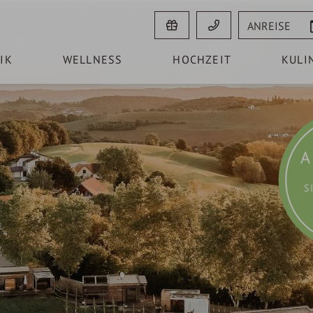
Anreise
IK
WELLNESS
HOCHZEIT
KULI
A
S