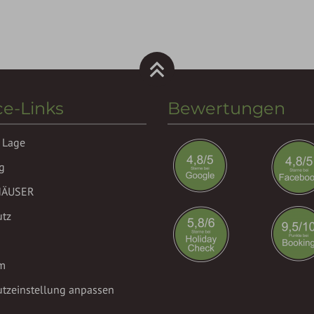
ce-Links
Bewertungen
 Lage
g
HÄUSER
utz
m
tzeinstellung anpassen