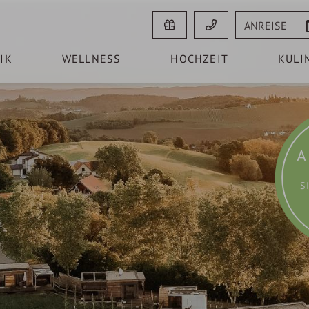
Anreise
IK
WELLNESS
HOCHZEIT
KULI
A
S