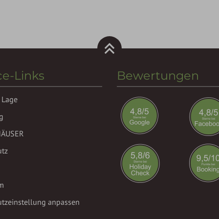
ce-Links
Bewertungen
 Lage
g
HÄUSER
utz
m
tzeinstellung anpassen