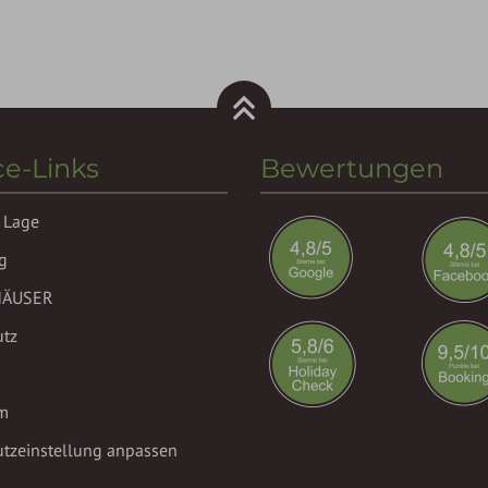
ce-Links
Bewertungen
 Lage
g
HÄUSER
utz
m
tzeinstellung anpassen