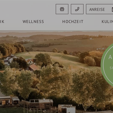
Anreise
IK
WELLNESS
HOCHZEIT
KULI
A
S