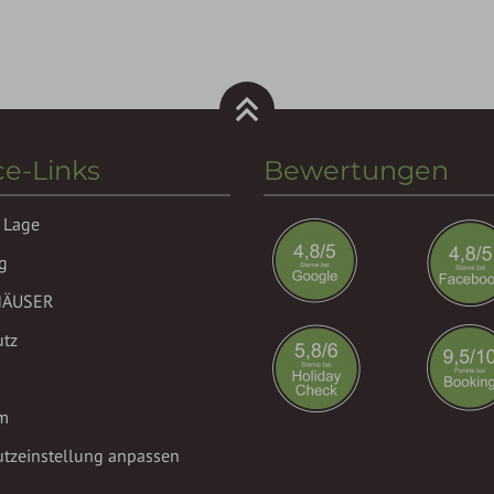
ce-Links
Bewertungen
 Lage
g
HÄUSER
utz
m
tzeinstellung anpassen