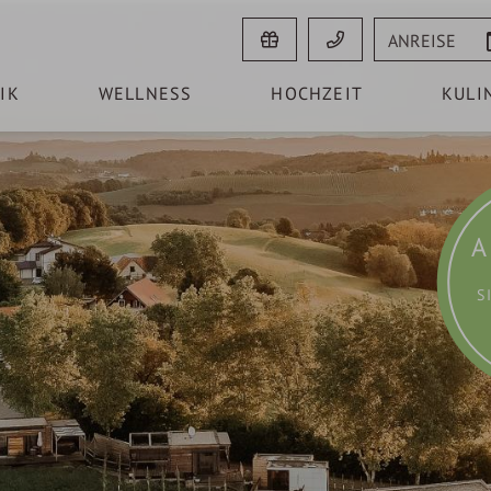
Anreise
IK
WELLNESS
HOCHZEIT
KULI
A
S