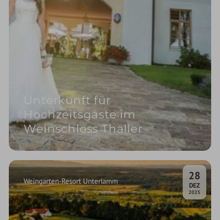
Unterkunft für
Hochzeitsgäste im
Weinschloss Thaller
28
Weingarten-Resort Unterlamm
.
DEZ
2025