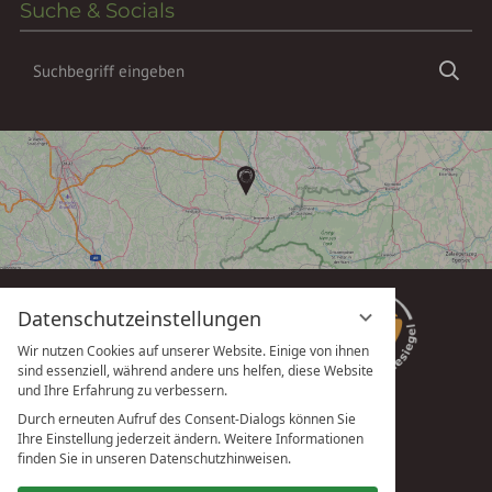
Suche & Socials
Suchbegriff
Suc
eingeben
Datenschutzeinstellungen
Wir nutzen Cookies auf unserer Website. Einige von ihnen
sind essenziell, während andere uns helfen, diese Website
und Ihre Erfahrung zu verbessern.
Durch erneuten Aufruf des Consent-Dialogs können Sie
Ihre Einstellung jederzeit ändern. Weitere Informationen
vioma GmbH
finden Sie in unseren Datenschutzhinweisen.