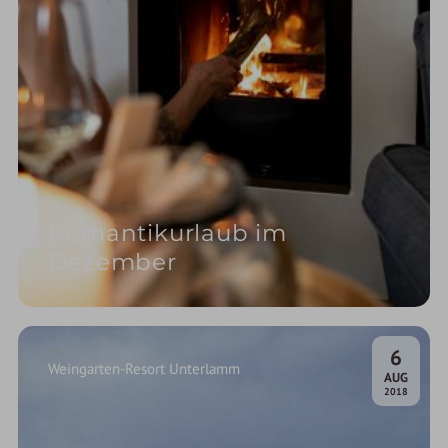
Romantikurlaub im
Dezember
6
Weingarten-Resort Unterlamm
.
AUG
2018