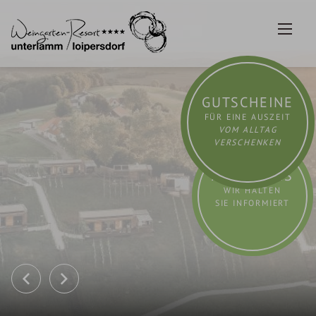
Zum
Inhalt
springen
GUTSCHEINE
FÜR EINE AUSZEIT
VOM ALLTAG
VERSCHENKEN
AKTUELLES
WIR HALTEN
SIE INFORMIERT