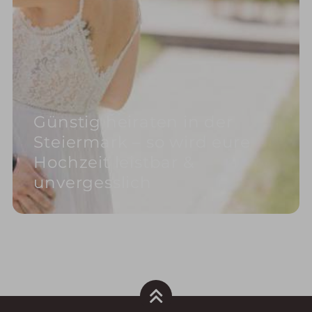
Günstig heiraten in der
Steiermark – so wird eure
Hochzeit leistbar &
unvergesslich