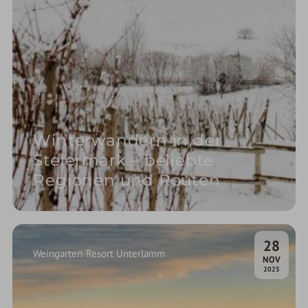
Winterwandern in der
Steiermark – beliebte
Regionen und Routen
28
Weingarten-Resort Unterlamm
.
NOV
2025