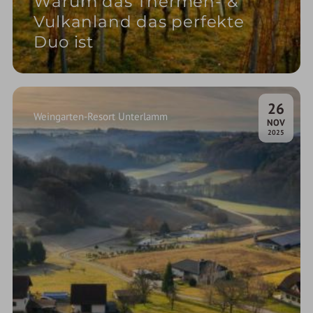
Warum das Thermen- &
Vulkanland das perfekte
Duo ist
26
Weingarten-Resort Unterlamm
.
NOV
2025