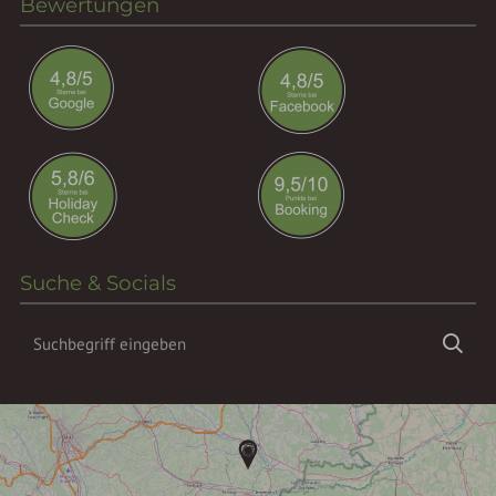
Bewertungen
Suche & Socials
Suchbegriff
Suc
eingeben