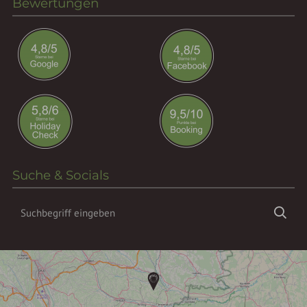
Bewertungen
Suche & Socials
Suchbegriff
Suc
eingeben