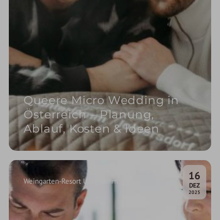
Queere Micro Wedding in
Österreich – Planung,
Ablauf, Kosten & Ideen
16
Weingarten-Resort Unterlamm
.
DEZ
2025