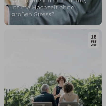
Wie plane ich eine kleine,
intime Hochzeit ohne
großen Stress?
18
Weingarten-Resort Unterlamm
.
FEB
2025