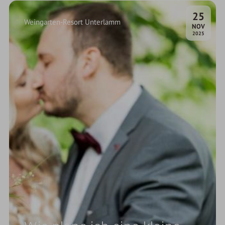
25
Weingarten-Resort Unterlamm
.
NOV
2025